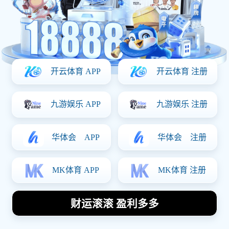
⚽ 足球资讯
🏀 篮球快讯
🇺🇸 NBA专区
🌍 世界杯
🎾 网球/高尔夫
🏎️ F1赛车
积分榜
曼城
1
阿森纳
2