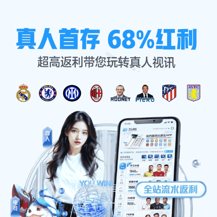
星空综合
☰
2026 FIFA 世界杯官方直播竞猜预测
全球最信誉体育大平台 · 专业数据深度解析 · 实时比分极
速推送
曼城
皇马
湖人
勇士
LIVE 75'
2 : 1
LIVE 12'
28 : 30
热门专区